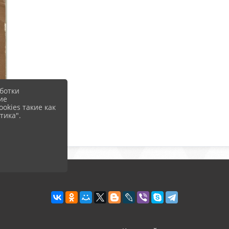
ботки
ие
okies такие как
тика".