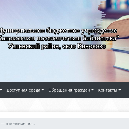
Муниципальное бюджетное учреждение
Коноковская поселенческая библиотека"
Успенский район, село Коноково
Доступная среда
Обращения граждан
Контакты
» — школьное по...