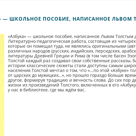
А» — ШКОЛЬНОЕ ПОСОБИЕ, НАПИСАННОЕ ЛЬВОМ 
«А́збука» — школьное пособие, написанное Львом Толстым 
Литературно-педагогическая работа, состоящая из четырёх 
которые он помещал туда, не являлись оригинальными (авто
различных народов (русских, индийских, персидских, арабск
литературы Древней Греции и Рима (в том числе басен Эзоп
Толстой каждый раз создавал свои собственные рассказы, б
истории классические сюжеты стали доступны самым шир
населения.Толстой мечтал о том, что «...по этой «Азбуке» то
от царских до мужицких…», но прошло гораздо больше време
другое, формируя традицию и вечность слова. До сих пор 
жизни из произведений Толстого, включенных в его «Азбуку
у нас в библиотеке, где мы ждём вас.