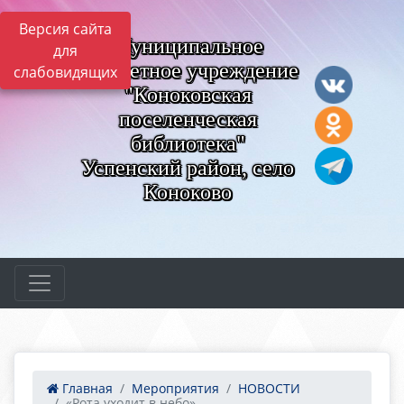
Версия сайта
Муниципальное
для
бюджетное учреждение
слабовидящих
"Коноковская
поселенческая
библиотека"
Успенский район, село
Коноково
Главная
Мероприятия
НОВОСТИ
«Рота уходит в небо»