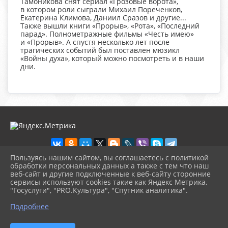
Тамоникова снят сериал «Грозовые ворота»,
в котором роли сыграли Михаил Пореченков,
Екатерина Климова, Даниил Сразов и другие...
Также вышли книги «Прорыв», «Рота», «Последний
парад». Полнометражные фильмы «Честь имею»
и «Прорыв». А спустя несколько лет после
трагических событий был поставлен мюзикл
«Войны духа», который можно посмотреть и в наши
дни.
Пользуясь нашим сайтом, вы соглашаетесь с политикой
обработки персональных данных а также с тем что наш
веб-сайт и другие подключенные к веб-сайту сторонние
2026 г. konbibl.okusp.ru
сервисы используют cookies такие как Яндекс Метрика,
Вход
"Госуслуги", "PRO.Культура", "Спутник аналитика".
Карта сайта
^
Политика обработки персональных данных
Подробнее
Сделано на KubCMS