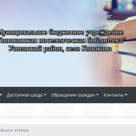
Муниципальное бюджетное учреждение
Коноковская поселенческая библиотека"
Успенский район, село Коноково
Доступная среда
Обращения граждан
Контакты
ейного чтения