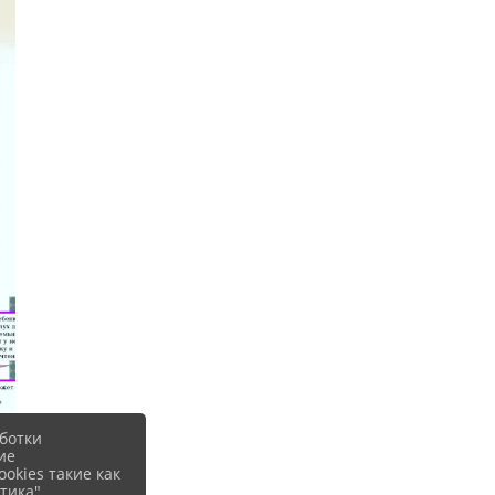
ботки
ие
okies такие как
тика".