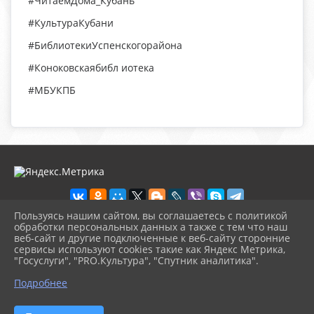
#ЧитаемДома_Кубань
#КультураКубани
#БиблиотекиУспенскогорайона
#Коноковскаябибл иотека
#МБУКПБ
Пользуясь нашим сайтом, вы соглашаетесь с политикой
обработки персональных данных а также с тем что наш
веб-сайт и другие подключенные к веб-сайту сторонние
2026 г. konbibl.okusp.ru
сервисы используют cookies такие как Яндекс Метрика,
Вход
"Госуслуги", "PRO.Культура", "Спутник аналитика".
Карта сайта
^
Политика обработки персональных данных
Подробнее
Сделано на KubCMS