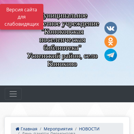
Версия сайта
Муниципальное
для
бюджетное учреждение
слабовидящих
"Коноковская
поселенческая
библиотека"
Успенский район, село
Коноково
Главная
Мероприятия
НОВОСТИ
День памяти Лермонтова