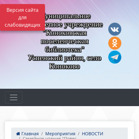
Версия сайта
Муниципальное
для
бюджетное учреждение
слабовидящих
"Коноковская
поселенческая
библиотека"
Успенский район, село
Коноково
Главная
Мероприятия
НОВОСТИ
Семейное чтение "Повес...