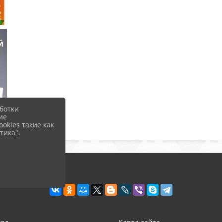
ботки
ие
okies такие как
тика".