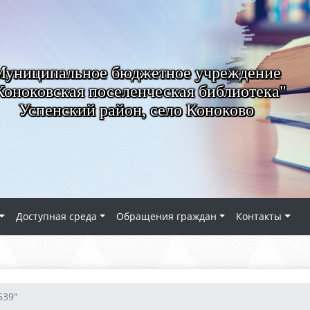
Муниципальное бюджетное учреждение
Коноковская поселенческая библиотека"
Успенский район, село Коноково
Доступная среда
Обращения граждан
Контакты
539"