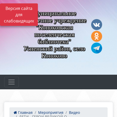
Версия сайта
Муниципальное
для
бюджетное учреждение
слабовидящих
"Коноковская
поселенческая
библиотека"
Успенский район, село
Коноково
Главная
Мероприятия
Видео
ДЕТИ - ГЕРОИ ВЕЛИКОЙ О...