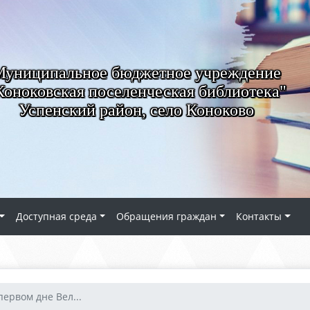
Муниципальное бюджетное учреждение
Коноковская поселенческая библиотека"
Успенский район, село Коноково
Доступная среда
Обращения граждан
Контакты
первом дне Вел...