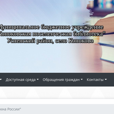
Муниципальное бюджетное учреждение
Коноковская поселенческая библиотека"
Успенский район, село Коноково
Доступная среда
Обращения граждан
Контакты
кна России"