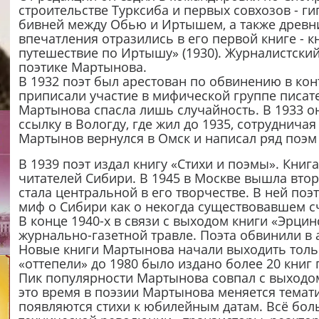
строительстве Турксиба и первых совхозов - г
бивней между Обью и Иртышем, а также древни
впечатления отразились в его первой книге - 
путешествие по Иртышу» (1930). Журналистский 
поэтике Мартынова.
В 1932 поэт был арестован по обвинению в ко
приписали участие в мифической группе писате
Мартынова спасла лишь случайность. В 1933 о
ссылку в Вологду, где жил до 1935, сотрудничая
Мартынов вернулся в Омск и написал ряд поэм 
В 1939 поэт издал книгу «Стихи и поэмы». Книг
читателей Сибири. В 1945 в Москве вышла вто
стала центральной в его творчестве. В ней по
миф о Сибири как о некогда существовавшем с
В конце 1940-х в связи с выходом книги «Эрци
журнально-газетной травле. Поэта обвинили в 
Новые книги Мартынова начали выходить только
«оттепели» до 1980 было издано более 20 книг 
Пик популярности Мартынова совпал с выходом
это время в поэзии Мартынова меняется темат
появляются стихи к юбилейным датам. Всё бол