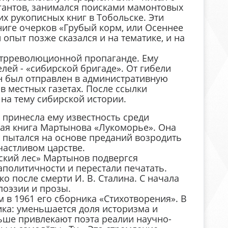
игантов, занимался поисками мамонтовых
х рукописных книг в Тобольске. Эти
книге очерков «Грубый корм, или Осеннее
опыт позже сказался и на тематике, и на
нтрреволюционной пропаганде. Ему
лей - «сибирской бригаде». От гибели
н был отправлен в административную
 в местных газетах. После ссылки
на тему сибирской истории.
а принесла ему известность среди
рая книга Мартынова «Лукоморье». Она
эт пытался на основе преданий возродить
частливом царстве.
нский лес» Мартынов подвергся
аполитичности и перестали печатать.
 после смерти И. В. Сталина. С начала
поэзии и прозы.
 в 1961 его сборника «Стихотворения». В
ика: уменьшается доля историзма и
ьше привлекают поэта реалии научно-