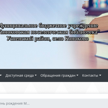
Муниципальное бюджетное учреждение
Коноковская поселенческая библиотека"
Успенский район, село Коноково
Доступная среда
Обращения граждан
Контакты
ень рождения М...