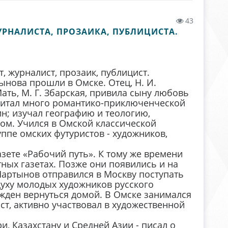
43
ЖУРНАЛИСТА, ПРОЗАИКА, ПУБЛИЦИСТА.
, журналист, прозаик, публицист.
тынова прошли в Омске. Отец, Н. И.
ть, М. Г. Збарская, привила сыну любовь
 читал много романтико-приключенческой
рин; изучал географию и теологию,
ом. Учился в Омской классической
уппе омских футуристов - художников,
азете «Рабочий путь». К тому же времени
тных газетах. Позже они появились и на
Мартынов отправился в Москву поступать
 духу молодых художников русского
ужден вернуться домой. В Омске занимался
т, активно участвовал в художественной
, Казахстану и Средней Азии - писал о