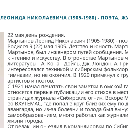
ЕОНИДА НИКОЛАЕВИЧА (1905-1980) - ПОЭТА, 
22 мая день рождения.
Мартынов Леонид Николаевич (1905-1980) - поэт
Родился 9 (22) мая 1905. Детство и юность Мар
Мартынов, был инженером путей сообщения. Ма
к чтению и искусству. В отрочестве Мартынов
литературы - А. Конан Дойль, Дж. Лондон, А. Г
интересовался техникой и сибирским фольклор
гимназии, но не окончил. В 1920 примкнул к гр
артистов и поэтов.
С 1921 начал печатать свои заметки в омской г
относятся первые публикации его стихов в мес
страницах журнала «Сибирские огни». Вскоре 
во ВХУТЕМАС, где попал в круг близких ему по
авангарда, но из-за болезни и голода был вын
самообразованием, много работал как журналис
жизни города.
От редакции он ездил в командировки по Сибири