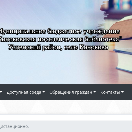
Муниципальное бюджетное учреждение
Коноковская поселенческая библиотека"
Успенский район, село Коноково
Доступная среда
Обращения граждан
Контакты
дистанционно.