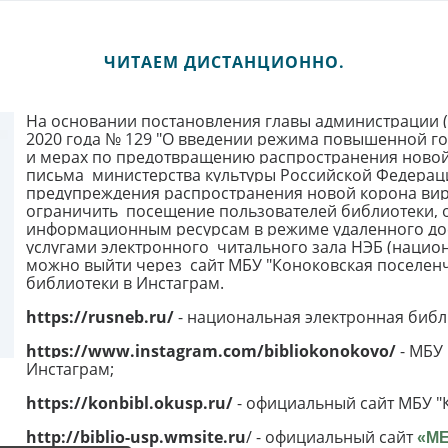
ЧИТАЕМ ДИСТАНЦИОННО.
На основании постановления главы администрации (г
2020 года № 129 "О введении режима повышенной го
и мерах по предотвращению распространения новой 
письма министерства культуры Российской Федерации 
предупреждения распространения новой корона вир
ограничить посещение пользователей библиотеки, о
информационным ресурсам в режиме удаленного дос
услугами электронного читального зала НЭБ (национ
можно выйти через сайт МБУ "Коноковская поселенч
библиотеки в Инстаграм.
https://rusneb.ru/
- национальная электронная библ
https://www.instagram.com/bibliokonokovo/
- МБУ 
Инстаграм;
https://konbibl.okusp.ru/
- официальный сайт МБУ "
http://biblio-usp.wmsite.ru
/ - официальный сайт
«М