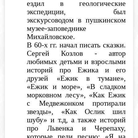
ездил в геологические
экспедиции, был
экскурсоводом в пушкинском
музее-заповеднике
Михайловское.
В 60-х гг. начал писать сказки.
Сергей Козлов - автор
любимых детьми и взрослыми
историй про Ежика и его
друзей «Ежик в тумане»,
«Ежик и море», «В сладком
морковном лесу», «Как Ежик
с Медвежонком протирали
звезды», «Как Ослик шил
шубу» и т.д, а также историй
про Львенка и Черепаху,
которые пели песню: «Я на