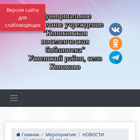
Версия сайта
Муниципальное
для
бюджетное учреждение
слабовидящих
"Коноковская
поселенческая
библиотека"
Успенский район, село
Коноково
Главная
Мероприятия
НОВОСТИ
22 августа - 80 лет со...