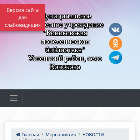
Версия сайта
Муниципальное
для
бюджетное учреждение
слабовидящих
"Коноковская
поселенческая
библиотека"
Успенский район, село
Коноково
Главная
Мероприятия
НОВОСТИ
"Афганистан"