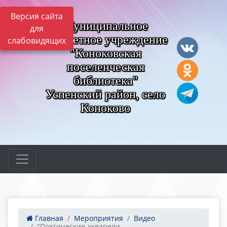
Версия сайта
Муниципальное
для
бюджетное учреждение
слабовидящих
"Коноковская
поселенческая
библиотека"
Успенский район, село
Коноково
Главная
Мероприятия
Видео
"Поэтические акварели ...